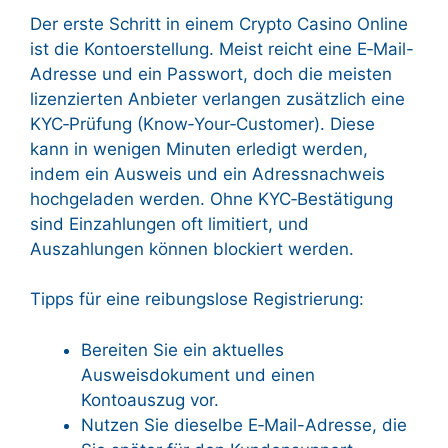
Der erste Schritt in einem Crypto Casino Online
ist die Kontoerstellung. Meist reicht eine E‑Mail-
Adresse und ein Passwort, doch die meisten
lizenzierten Anbieter verlangen zusätzlich eine
KYC‑Prüfung (Know‑Your‑Customer). Diese
kann in wenigen Minuten erledigt werden,
indem ein Ausweis und ein Adressnachweis
hochgeladen werden. Ohne KYC‑Bestätigung
sind Einzahlungen oft limitiert, und
Auszahlungen können blockiert werden.
Tipps für eine reibungslose Registrierung:
Bereiten Sie ein aktuelles
Ausweisdokument und einen
Kontoauszug vor.
Nutzen Sie dieselbe E‑Mail-Adresse, die