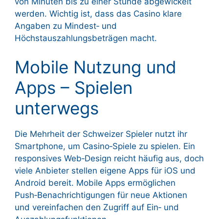
von Minuten bis zu einer Stunde abgewickelt
werden. Wichtig ist, dass das Casino klare
Angaben zu Mindest‑ und
Höchstauszahlungsbeträgen macht.
Mobile Nutzung und
Apps – Spielen
unterwegs
Die Mehrheit der Schweizer Spieler nutzt ihr
Smartphone, um Casino‑Spiele zu spielen. Ein
responsives Web‑Design reicht häufig aus, doch
viele Anbieter stellen eigene Apps für iOS und
Android bereit. Mobile Apps ermöglichen
Push‑Benachrichtigungen für neue Aktionen
und vereinfachen den Zugriff auf Ein‑ und