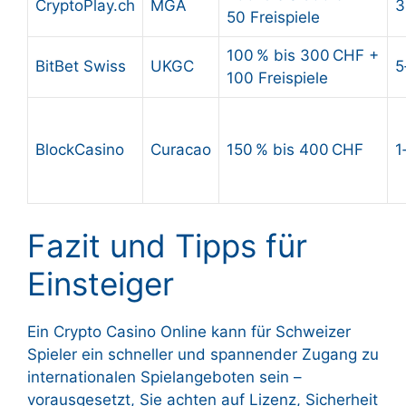
CryptoPlay.ch
MGA
3
50 Freispiele
100 % bis 300 CHF +
BitBet Swiss
UKGC
5
100 Freispiele
BlockCasino
Curacao
150 % bis 400 CHF
1
Fazit und Tipps für
Einsteiger
Ein Crypto Casino Online kann für Schweizer
Spieler ein schneller und spannender Zugang zu
internationalen Spielangeboten sein –
vorausgesetzt, Sie achten auf Lizenz, Sicherheit