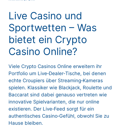
Live Casino und
Sportwetten – Was
bietet ein Crypto
Casino Online?
Viele Crypto Casinos Online erweitern ihr
Portfolio um Live‑Dealer‑Tische, bei denen
echte Croupiers über Streaming‑Kameras
spielen. Klassiker wie Blackjack, Roulette und
Baccarat sind dabei genauso vertreten wie
innovative Spielvarianten, die nur online
existieren. Der Live‑Feed sorgt für ein
authentisches Casino‑Gefühl, obwohl Sie zu
Hause bleiben.