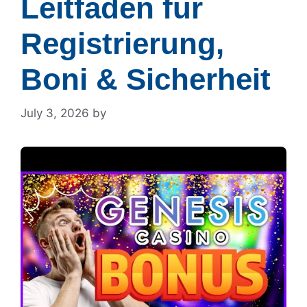
Leitfaden für
Registrierung,
Boni & Sicherheit
July 3, 2026
by