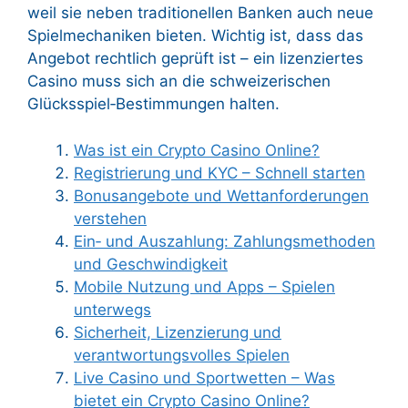
weil sie neben traditionellen Banken auch neue
Spielmechaniken bieten. Wichtig ist, dass das
Angebot rechtlich geprüft ist – ein lizenziertes
Casino muss sich an die schweizerischen
Glücksspiel‑Bestimmungen halten.
Was ist ein Crypto Casino Online?
Registrierung und KYC – Schnell starten
Bonusangebote und Wettanforderungen
verstehen
Ein‑ und Auszahlung: Zahlungsmethoden
und Geschwindigkeit
Mobile Nutzung und Apps – Spielen
unterwegs
Sicherheit, Lizenzierung und
verantwortungsvolles Spielen
Live Casino und Sportwetten – Was
bietet ein Crypto Casino Online?