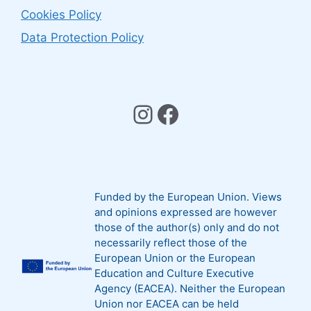
Cookies Policy
Data Protection Policy
Instagram
Facebook
Funded by the European Union. Views
and opinions expressed are however
those of the author(s) only and do not
necessarily reflect those of the
European Union or the European
Education and Culture Executive
Agency (EACEA). Neither the European
Union nor EACEA can be held