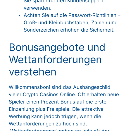
Sie später für den Kundensupport
verwenden.
Achten Sie auf die Passwort‑Richtlinien –
Groß‑ und Kleinbuchstaben, Zahlen und
Sonderzeichen erhöhen die Sicherheit.
Bonusangebote und
Wettanforderungen
verstehen
Willkommensboni sind das Aushängeschild
vieler Crypto Casinos Online. Oft erhalten neue
Spieler einen Prozent‑Bonus auf die erste
Einzahlung plus Freispiele. Die attraktive
Werbung kann jedoch trügen, wenn die
Wettanforderungen zu hoch sind.