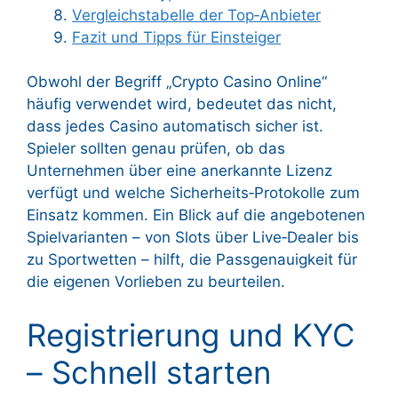
Vergleichstabelle der Top‑Anbieter
Fazit und Tipps für Einsteiger
Obwohl der Begriff „Crypto Casino Online“
häufig verwendet wird, bedeutet das nicht,
dass jedes Casino automatisch sicher ist.
Spieler sollten genau prüfen, ob das
Unternehmen über eine anerkannte Lizenz
verfügt und welche Sicherheits‑Protokolle zum
Einsatz kommen. Ein Blick auf die angebotenen
Spielvarianten – von Slots über Live‑Dealer bis
zu Sportwetten – hilft, die Passgenauigkeit für
die eigenen Vorlieben zu beurteilen.
Registrierung und KYC
– Schnell starten