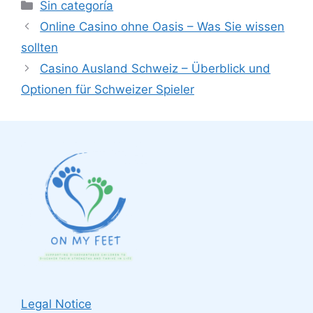
Categories
Sin categoría
Online Casino ohne Oasis – Was Sie wissen
sollten
Casino Ausland Schweiz – Überblick und
Optionen für Schweizer Spieler
Legal Notice